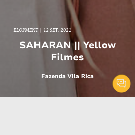
ELOPMENT
|
12 SET, 2021
SAHARAN || Yellow
Filmes
Fazenda Vila RIca
Quando se fala em África, o que te remete?
O editorial SAHARAN vem mostrar a beleza